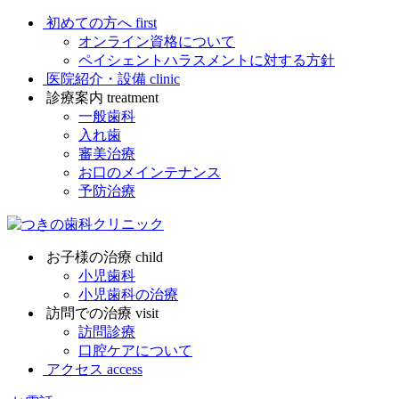
初めての方へ
first
オンライン資格について
ペイシェントハラスメントに対する方針
医院紹介・設備
clinic
診療案内
treatment
一般歯科
入れ歯
審美治療
お口のメインテナンス
予防治療
お子様の治療
child
小児歯科
小児歯科の治療
訪問での治療
visit
訪問診療
口腔ケアについて
アクセス
access