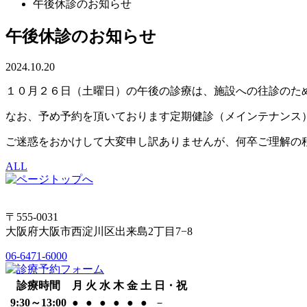
午後休診のお知らせ
午後休診のお知らせ
2024.10.20
１０月２６日（土曜日）の午後の診療は、施設への往診のた
なお、予め予約を頂いております定期健診（メインテナンス
ご迷惑をおかけして大変申し訳ありませんが、何卒ご理解の
ALL
〒555-0031
大阪府大阪市西淀川区出来島2丁目7−8
06-6471-6000
診療時間
月
火
水
木
金
土
日・祝
9:30～13:00
●
●
●
●
●
●
－