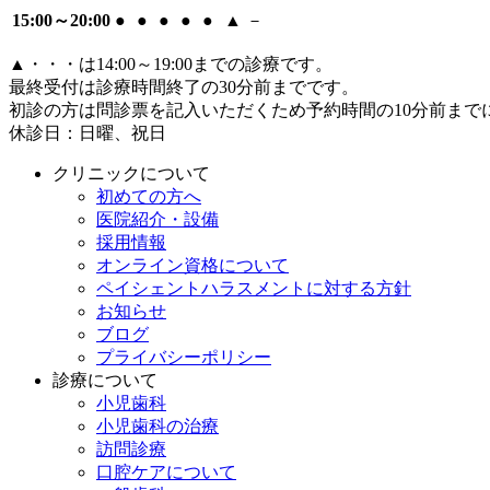
15:00～20:00
●
●
●
●
●
▲
－
▲
・・・は14:00～19:00までの診療です。
最終受付は診療時間終了の30分前までです。
初診の方は問診票を記入いただくため予約時間の10分前まで
休診日：日曜、祝日
クリニックについて
初めての方へ
医院紹介・設備
採用情報
オンライン資格について
ペイシェントハラスメントに対する方針
お知らせ
ブログ
プライバシーポリシー
診療について
小児歯科
小児歯科の治療
訪問診療
口腔ケアについて