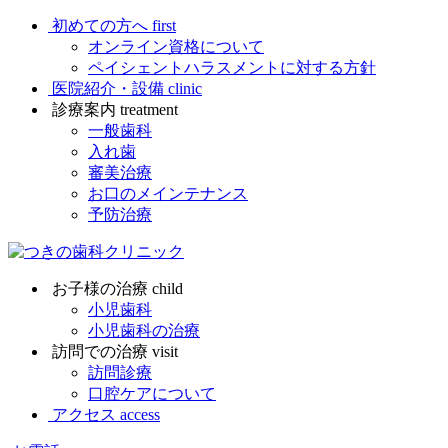
初めての方へ
first
オンライン資格について
ペイシェントハラスメントに対する方針
医院紹介・設備
clinic
診療案内
treatment
一般歯科
入れ歯
審美治療
お口のメインテナンス
予防治療
お子様の治療
child
小児歯科
小児歯科の治療
訪問での治療
visit
訪問診療
口腔ケアについて
アクセス
access