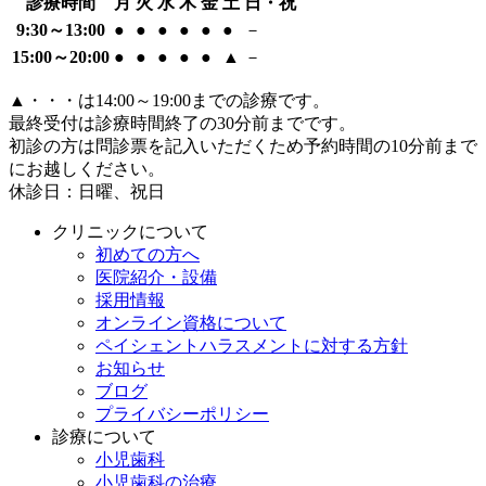
診療時間
月
火
水
木
金
土
日・祝
9:30～13:00
●
●
●
●
●
●
－
15:00～20:00
●
●
●
●
●
▲
－
▲
・・・は14:00～19:00までの診療です。
最終受付は診療時間終了の30分前までです。
初診の方は問診票を記入いただくため予約時間の10分前まで
にお越しください。
休診日：日曜、祝日
クリニックについて
初めての方へ
医院紹介・設備
採用情報
オンライン資格について
ペイシェントハラスメントに対する方針
お知らせ
ブログ
プライバシーポリシー
診療について
小児歯科
小児歯科の治療