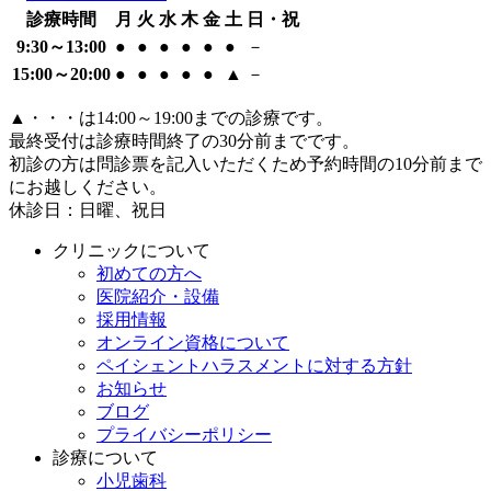
診療時間
月
火
水
木
金
土
日・祝
9:30～13:00
●
●
●
●
●
●
－
15:00～20:00
●
●
●
●
●
▲
－
▲
・・・は14:00～19:00までの診療です。
最終受付は診療時間終了の30分前までです。
初診の方は問診票を記入いただくため予約時間の10分前まで
にお越しください。
休診日：日曜、祝日
クリニックについて
初めての方へ
医院紹介・設備
採用情報
オンライン資格について
ペイシェントハラスメントに対する方針
お知らせ
ブログ
プライバシーポリシー
診療について
小児歯科