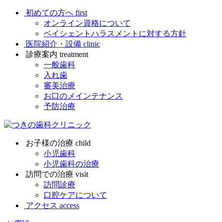
初めての方へ
first
オンライン資格について
ペイシェントハラスメントに対する方針
医院紹介・設備
clinic
診療案内
treatment
一般歯科
入れ歯
審美治療
お口のメインテナンス
予防治療
お子様の治療
child
小児歯科
小児歯科の治療
訪問での治療
visit
訪問診療
口腔ケアについて
アクセス
access