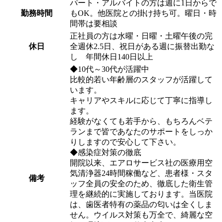
パート・アルバイトの方は週に1日からで
勤務時間
もOK。他医院との掛け持ち可。曜日・時
間帯は要相談
正社員の方は水曜・日曜・土曜午後の完
休日
全週休2.5日、祝日がある週に振替出勤な
し 年間休日140日以上
◆10代～30代が活躍中
比較的若い年齢層のスタッフが活躍して
います。
キャリアやスキルに応じて丁寧に指導し
ます。
経験がなくても若手から、もちろんベテ
ランまで皆であなたのサポートをしっか
りしますので安心して下さい。
◆感染症対策の徹底
開院以来、エアロサービス社の医療用空
気清浄器24時間稼働など、患者様・スタ
備考
ッフ全員の安全のため、徹底した衛生管
理を継続的に実施しております。当医院
は、歯医者特有の薬品の匂いは全くしま
せん。ウイルス対策も万全で、綺麗な空