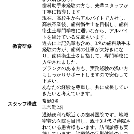
歯科助手未経験の方も、先輩スタッフが
丁寧に指導します。
現在、高校生からアルバイトで入社し、
高校卒業後、歯科衛生士を目指し、歯科
衛生士専門学校に通いながら、アルバイ
トを続けている先輩もいます。
過去に上記先輩も含め、3名の歯科助手未
教育研修
経験の方が、歯科の仕事が大好きにな
り、歯科衛生士を目指して、専門学校に
入学されました。
ブランクのある方も、実務経験の浅い方
もしっかりサポートしますので安心して
下さい。
あなたの経験を尊重し、共に成長してい
きたいと考えています。
常勤3名
スタッフ構成
非常勤2名
通勤便利な駅近くの歯科医院です。地域
密着の医院を目指し、親子3世代で通院さ
れている患者様もいます。訪問診療も実
施しています。治療後の定期健診のリコ