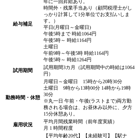
年に一回昇給あり。
時間外・残業手当あり（顧問税理士がし
っかり計算して1分単位でお支払いしま
す。）
給与補足
平日(月曜日～金曜日)
午後5時まで 時給1064円
午後5時～ 時給1164円
土曜日
午前9時～午後5時 時給1164円
午後5時～ 時給1264円
試用期間3カ月（試用期間中の時給は1064
試用期間
円）
月曜日～金曜日 15時から20時30分
土曜日 9時から13時00分 14時から19時
30分
勤務時間・休憩
※丸一日 午前・午後(ラストまで)両方勤
務される場合は、お昼休み以外に、夕方
15分休憩あり。
平均月間残業時間（前年度実績）
雇用状況
月 1 時間程度
【平均年齢20代】【未経験可】【駅ナ