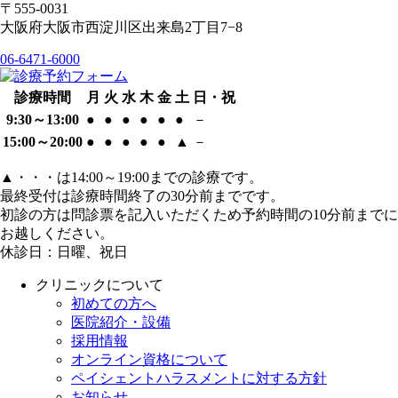
〒555-0031
大阪府大阪市西淀川区出来島2丁目7−8
06-6471-6000
診療時間
月
火
水
木
金
土
日・祝
9:30～13:00
●
●
●
●
●
●
－
15:00～20:00
●
●
●
●
●
▲
－
▲
・・・は14:00～19:00までの診療です。
最終受付は診療時間終了の30分前までです。
初診の方は問診票を記入いただくため予約時間の10分前までに
お越しください。
休診日：日曜、祝日
クリニックについて
初めての方へ
医院紹介・設備
採用情報
オンライン資格について
ペイシェントハラスメントに対する方針
お知らせ