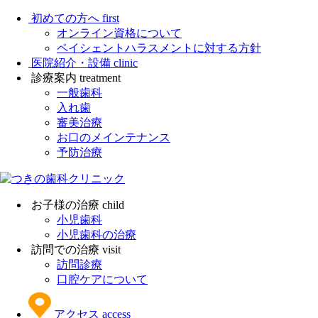
初めての方へ
first
オンライン資格について
ペイシェントハラスメントに対する方針
医院紹介・設備
clinic
診療案内
treatment
一般歯科
入れ歯
審美治療
お口のメインテナンス
予防治療
お子様の治療
child
小児歯科
小児歯科の治療
訪問での治療
visit
訪問診療
口腔ケアについて
アクセス
access