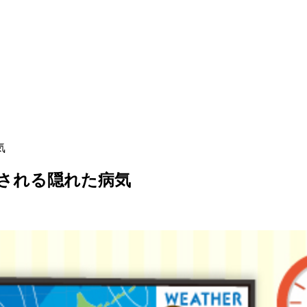
気
見される隠れた病気