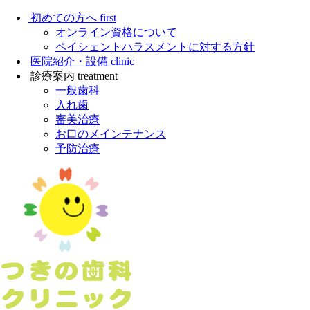
初めての方へ
first
オンライン資格について
ペイシェントハラスメントに対する方針
医院紹介・設備
clinic
診療案内
treatment
一般歯科
入れ歯
審美治療
お口のメインテナンス
予防治療