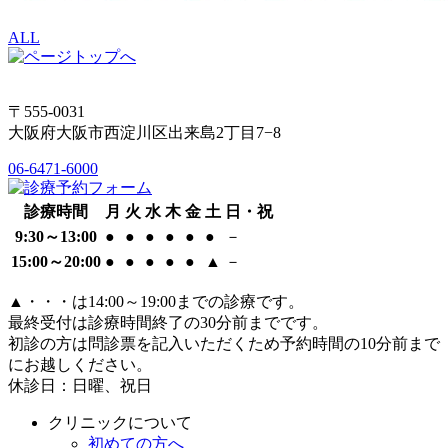
ALL
〒555-0031
大阪府大阪市西淀川区出来島2丁目7−8
06-6471-6000
診療時間
月
火
水
木
金
土
日・祝
9:30～13:00
●
●
●
●
●
●
－
15:00～20:00
●
●
●
●
●
▲
－
▲
・・・は14:00～19:00までの診療です。
最終受付は診療時間終了の30分前までです。
初診の方は問診票を記入いただくため予約時間の10分前まで
にお越しください。
休診日：日曜、祝日
クリニックについて
初めての方へ