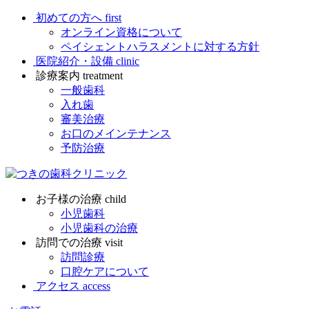
初めての方へ
first
オンライン資格について
ペイシェントハラスメントに対する方針
医院紹介・設備
clinic
診療案内
treatment
一般歯科
入れ歯
審美治療
お口のメインテナンス
予防治療
お子様の治療
child
小児歯科
小児歯科の治療
訪問での治療
visit
訪問診療
口腔ケアについて
アクセス
access