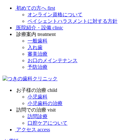
初めての方へ
first
オンライン資格について
ペイシェントハラスメントに対する方針
医院紹介・設備
clinic
診療案内
treatment
一般歯科
入れ歯
審美治療
お口のメインテナンス
予防治療
お子様の治療
child
小児歯科
小児歯科の治療
訪問での治療
visit
訪問診療
口腔ケアについて
アクセス
access