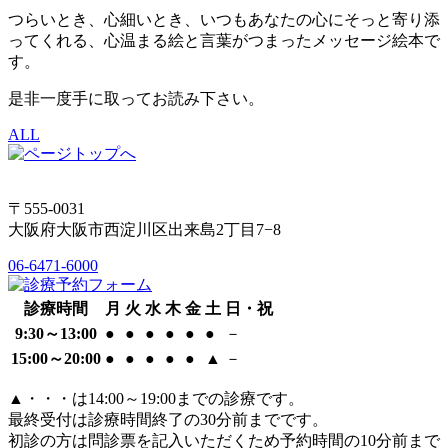
つらいとき、心細いとき、いつもあなたの心にそっと寄り添
ってくれる、心温まる絵と言葉がつまったメッセージ絵本で
す。
是非一度手に取ってお読み下さい。
ALL
〒555-0031
大阪府大阪市西淀川区出来島2丁目7−8
06-6471-6000
診療時間
月
火
水
木
金
土
日・祝
9:30～13:00
●
●
●
●
●
●
－
15:00～20:00
●
●
●
●
●
▲
－
▲
・・・は14:00～19:00までの診療です。
最終受付は診療時間終了の30分前までです。
初診の方は問診票を記入いただくため予約時間の10分前まで