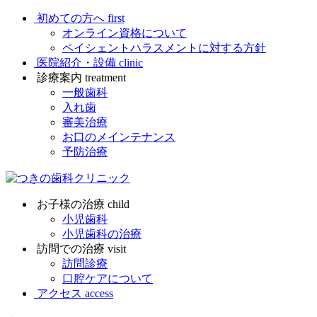
初めての方へ
first
オンライン資格について
ペイシェントハラスメントに対する方針
医院紹介・設備
clinic
診療案内
treatment
一般歯科
入れ歯
審美治療
お口のメインテナンス
予防治療
お子様の治療
child
小児歯科
小児歯科の治療
訪問での治療
visit
訪問診療
口腔ケアについて
アクセス
access