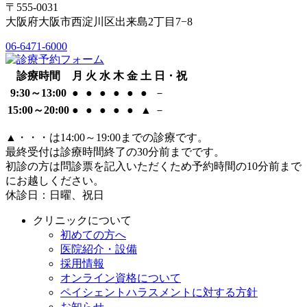
〒555-0031
大阪府大阪市西淀川区出来島2丁目7−8
06-6471-6000
診療時間
月
火
水
木
金
土
日・祝
9:30～13:00
●
●
●
●
●
●
－
15:00～20:00
●
●
●
●
●
▲
－
▲
・・・は14:00～19:00までの診療です。
最終受付は診療時間終了の30分前までです。
初診の方は問診票を記入いただくため予約時間の10分前まで
にお越しください。
休診日：日曜、祝日
クリニックについて
初めての方へ
医院紹介・設備
採用情報
オンライン資格について
ペイシェントハラスメントに対する方針
お知らせ