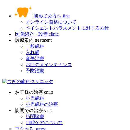
初めての方へ
first
オンライン資格について
ペイシェントハラスメントに対する方針
医院紹介・設備
clinic
診療案内
treatment
一般歯科
入れ歯
審美治療
お口のメインテナンス
予防治療
お子様の治療
child
小児歯科
小児歯科の治療
訪問での治療
visit
訪問診療
口腔ケアについて
アクセス
access