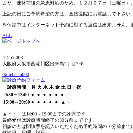
また、連休前後の急患対応のため、１２月２７日（土曜日）
上記の日にご予約希望の方は、直接医院にお電話して下さい
※休診中はインターネット予約に対する返信は出来ません。
ALL
〒555-0031
大阪府大阪市西淀川区出来島2丁目7−8
06-6471-6000
診療時間
月
火
水
木
金
土
日・祝
9:30～13:00
●
●
●
●
●
●
－
15:00～20:00
●
●
●
●
●
▲
－
▲
・・・は14:00～19:00までの診療です。
最終受付は診療時間終了の30分前までです。
初診の方は問診票を記入いただくため予約時間の10分前まで
休診日：日曜、祝日