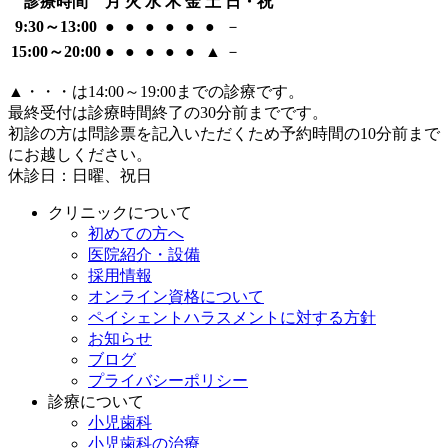
診療時間
月
火
水
木
金
土
日・祝
9:30～13:00
●
●
●
●
●
●
－
15:00～20:00
●
●
●
●
●
▲
－
▲
・・・は14:00～19:00までの診療です。
最終受付は診療時間終了の30分前までです。
初診の方は問診票を記入いただくため予約時間の10分前まで
にお越しください。
休診日：日曜、祝日
クリニックについて
初めての方へ
医院紹介・設備
採用情報
オンライン資格について
ペイシェントハラスメントに対する方針
お知らせ
ブログ
プライバシーポリシー
診療について
小児歯科
小児歯科の治療