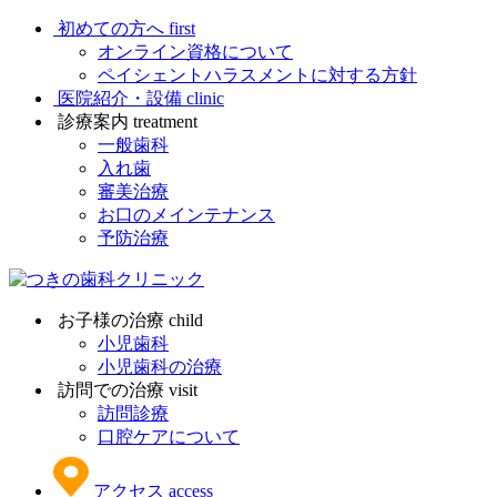
初めての方へ
first
オンライン資格について
ペイシェントハラスメントに対する方針
医院紹介・設備
clinic
診療案内
treatment
一般歯科
入れ歯
審美治療
お口のメインテナンス
予防治療
お子様の治療
child
小児歯科
小児歯科の治療
訪問での治療
visit
訪問診療
口腔ケアについて
アクセス
access