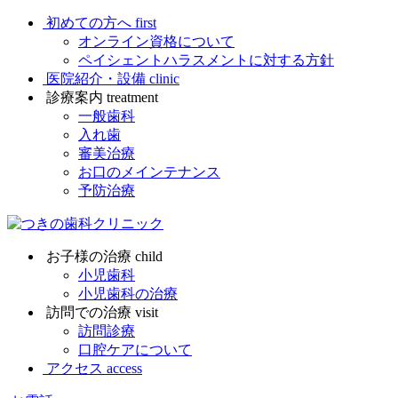
初めての方へ
first
オンライン資格について
ペイシェントハラスメントに対する方針
医院紹介・設備
clinic
診療案内
treatment
一般歯科
入れ歯
審美治療
お口のメインテナンス
予防治療
お子様の治療
child
小児歯科
小児歯科の治療
訪問での治療
visit
訪問診療
口腔ケアについて
アクセス
access