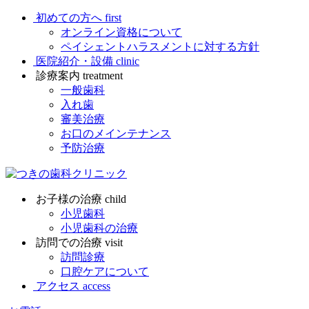
初めての方へ
first
オンライン資格について
ペイシェントハラスメントに対する方針
医院紹介・設備
clinic
診療案内
treatment
一般歯科
入れ歯
審美治療
お口のメインテナンス
予防治療
お子様の治療
child
小児歯科
小児歯科の治療
訪問での治療
visit
訪問診療
口腔ケアについて
アクセス
access