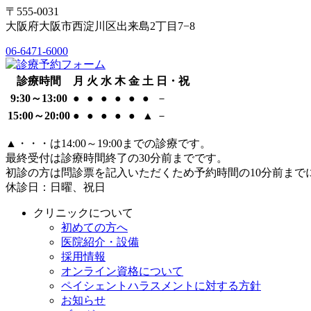
〒555-0031
大阪府大阪市西淀川区出来島2丁目7−8
06-6471-6000
診療時間
月
火
水
木
金
土
日・祝
9:30～13:00
●
●
●
●
●
●
－
15:00～20:00
●
●
●
●
●
▲
－
▲
・・・は14:00～19:00までの診療です。
最終受付は診療時間終了の30分前までです。
初診の方は問診票を記入いただくため予約時間の10分前まで
休診日：日曜、祝日
クリニックについて
初めての方へ
医院紹介・設備
採用情報
オンライン資格について
ペイシェントハラスメントに対する方針
お知らせ