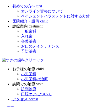
初めての方へ
first
オンライン資格について
ペイシェントハラスメントに対する方針
医院紹介・設備
clinic
診療案内
treatment
一般歯科
入れ歯
審美治療
お口のメインテナンス
予防治療
お子様の治療
child
小児歯科
小児歯科の治療
訪問での治療
visit
訪問診療
口腔ケアについて
アクセス
access