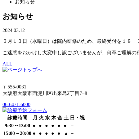
お知らせ
お知らせ
2024.03.12
３月１３日（水曜日）は院内研修のため、最終受付を１８：
ご迷惑をおかけし大変申し訳ございませんが、何卒ご理解の
ALL
〒555-0031
大阪府大阪市西淀川区出来島2丁目7−8
06-6471-6000
診療時間
月
火
水
木
金
土
日・祝
9:30～13:00
●
●
●
●
●
●
－
15:00～20:00
●
●
●
●
●
▲
－