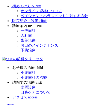
初めての方へ
first
オンライン資格について
ペイシェントハラスメントに対する方針
医院紹介・設備
clinic
診療案内
treatment
一般歯科
入れ歯
審美治療
お口のメインテナンス
予防治療
お子様の治療
child
小児歯科
小児歯科の治療
訪問での治療
visit
訪問診療
口腔ケアについて
アクセス
access