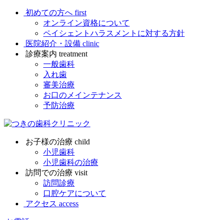
初めての方へ
first
オンライン資格について
ペイシェントハラスメントに対する方針
医院紹介・設備
clinic
診療案内
treatment
一般歯科
入れ歯
審美治療
お口のメインテナンス
予防治療
お子様の治療
child
小児歯科
小児歯科の治療
訪問での治療
visit
訪問診療
口腔ケアについて
アクセス
access