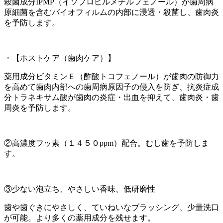
殺菌成分IPMP（イソプロピルメチルフェノール）が歯周病
原細菌を含むバイオフィルムの内部に浸透・殺菌し、歯肉炎
を予防します。
・【ホストケア（歯肉ケア）】
薬用成分ビタミンＥ（酢酸トコフェノール）が歯肉の防御力
を高めて歯肉内部への歯周病原因子の侵入を防ぎ、抗炎症成
分トラネキサム酸が歯肉の炎症・出血を抑えて、歯肉炎・歯
周炎を予防します。
②高濃度フッ素（１４５０ppm）配合。むし歯を予防しま
す。
③少ない泡立ち、やさしい香味、低研磨性
歯や歯ぐきにやさしく、ていねいなブラッシング、少量洗口
が可能。より多くの薬用成分を残せます。