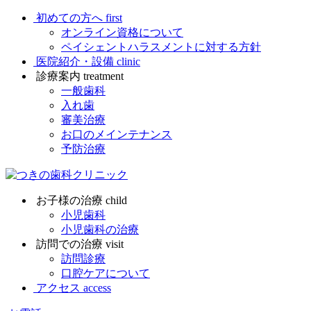
初めての方へ
first
オンライン資格について
ペイシェントハラスメントに対する方針
医院紹介・設備
clinic
診療案内
treatment
一般歯科
入れ歯
審美治療
お口のメインテナンス
予防治療
お子様の治療
child
小児歯科
小児歯科の治療
訪問での治療
visit
訪問診療
口腔ケアについて
アクセス
access