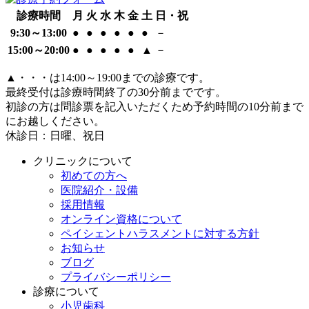
診療時間
月
火
水
木
金
土
日・祝
9:30～13:00
●
●
●
●
●
●
－
15:00～20:00
●
●
●
●
●
▲
－
▲
・・・は14:00～19:00までの診療です。
最終受付は診療時間終了の30分前までです。
初診の方は問診票を記入いただくため予約時間の10分前まで
にお越しください。
休診日：日曜、祝日
クリニックについて
初めての方へ
医院紹介・設備
採用情報
オンライン資格について
ペイシェントハラスメントに対する方針
お知らせ
ブログ
プライバシーポリシー
診療について
小児歯科