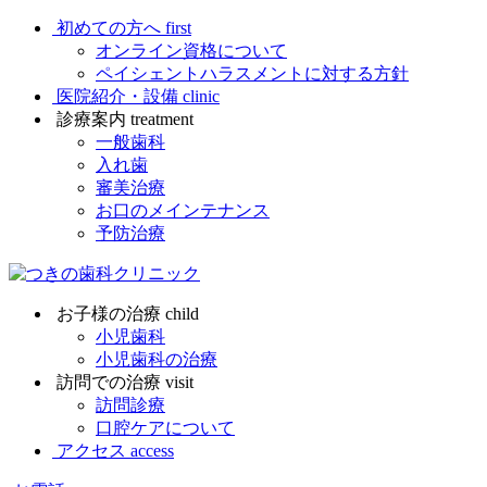
初めての方へ
first
オンライン資格について
ペイシェントハラスメントに対する方針
医院紹介・設備
clinic
診療案内
treatment
一般歯科
入れ歯
審美治療
お口のメインテナンス
予防治療
お子様の治療
child
小児歯科
小児歯科の治療
訪問での治療
visit
訪問診療
口腔ケアについて
アクセス
access