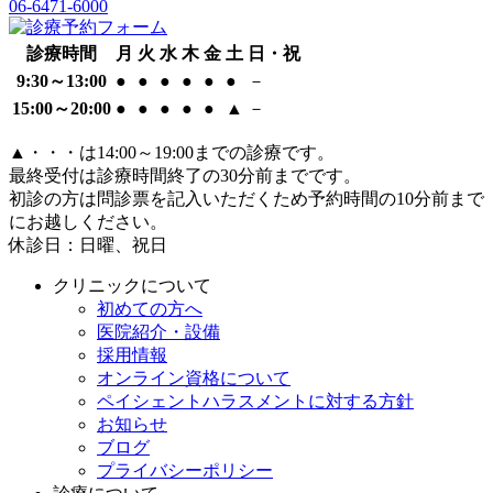
06-6471-6000
診療時間
月
火
水
木
金
土
日・祝
9:30～13:00
●
●
●
●
●
●
－
15:00～20:00
●
●
●
●
●
▲
－
▲
・・・は14:00～19:00までの診療です。
最終受付は診療時間終了の30分前までです。
初診の方は問診票を記入いただくため予約時間の10分前まで
にお越しください。
休診日：日曜、祝日
クリニックについて
初めての方へ
医院紹介・設備
採用情報
オンライン資格について
ペイシェントハラスメントに対する方針
お知らせ
ブログ
プライバシーポリシー