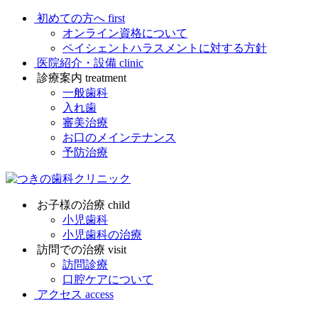
初めての方へ
first
オンライン資格について
ペイシェントハラスメントに対する方針
医院紹介・設備
clinic
診療案内
treatment
一般歯科
入れ歯
審美治療
お口のメインテナンス
予防治療
お子様の治療
child
小児歯科
小児歯科の治療
訪問での治療
visit
訪問診療
口腔ケアについて
アクセス
access