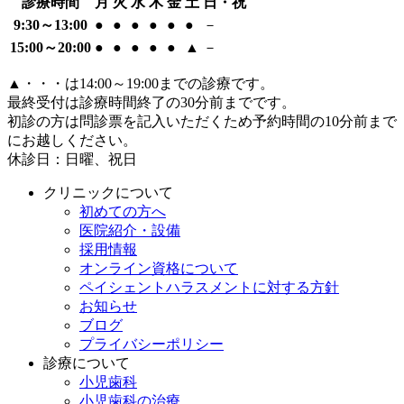
診療時間
月
火
水
木
金
土
日・祝
9:30～13:00
●
●
●
●
●
●
－
15:00～20:00
●
●
●
●
●
▲
－
▲
・・・は14:00～19:00までの診療です。
最終受付は診療時間終了の30分前までです。
初診の方は問診票を記入いただくため予約時間の10分前まで
にお越しください。
休診日：日曜、祝日
クリニックについて
初めての方へ
医院紹介・設備
採用情報
オンライン資格について
ペイシェントハラスメントに対する方針
お知らせ
ブログ
プライバシーポリシー
診療について
小児歯科
小児歯科の治療