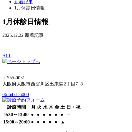
新着記事
1月休診日情報
1月休診日情報
2025.12.22
新着記事
ALL
〒555-0031
大阪府大阪市西淀川区出来島2丁目7−8
06-6471-6000
診療時間
月
火
水
木
金
土
日・祝
9:30～13:00
●
●
●
●
●
●
－
15:00～20:00
●
●
●
●
●
▲
－