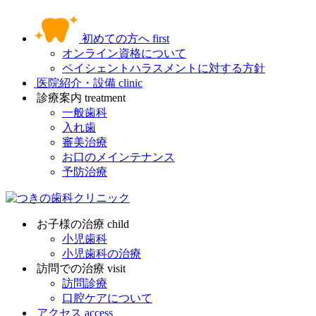
初めての方へ
first
オンライン資格について
ペイシェントハラスメントに対する方針
医院紹介・設備
clinic
診療案内
treatment
一般歯科
入れ歯
審美治療
お口のメインテナンス
予防治療
お子様の治療
child
小児歯科
小児歯科の治療
訪問での治療
visit
訪問診療
口腔ケアについて
アクセス
access