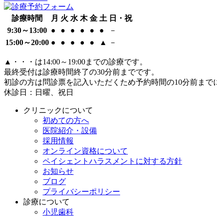
診療時間
月
火
水
木
金
土
日・祝
9:30～13:00
●
●
●
●
●
●
－
15:00～20:00
●
●
●
●
●
▲
－
▲
・・・は14:00～19:00までの診療です。
最終受付は診療時間終了の30分前までです。
初診の方は問診票を記入いただくため予約時間の10分前まで
休診日：日曜、祝日
クリニックについて
初めての方へ
医院紹介・設備
採用情報
オンライン資格について
ペイシェントハラスメントに対する方針
お知らせ
ブログ
プライバシーポリシー
診療について
小児歯科