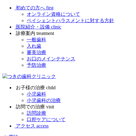
初めての方へ
first
オンライン資格について
ペイシェントハラスメントに対する方針
医院紹介・設備
clinic
診療案内
treatment
一般歯科
入れ歯
審美治療
お口のメインテナンス
予防治療
お子様の治療
child
小児歯科
小児歯科の治療
訪問での治療
visit
訪問診療
口腔ケアについて
アクセス
access