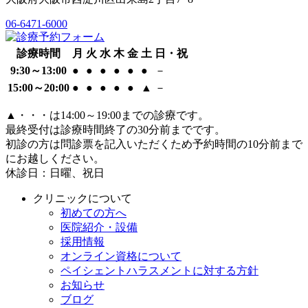
06-6471-6000
診療時間
月
火
水
木
金
土
日・祝
9:30～13:00
●
●
●
●
●
●
－
15:00～20:00
●
●
●
●
●
▲
－
▲
・・・は14:00～19:00までの診療です。
最終受付は診療時間終了の30分前までです。
初診の方は問診票を記入いただくため予約時間の10分前まで
にお越しください。
休診日：日曜、祝日
クリニックについて
初めての方へ
医院紹介・設備
採用情報
オンライン資格について
ペイシェントハラスメントに対する方針
お知らせ
ブログ