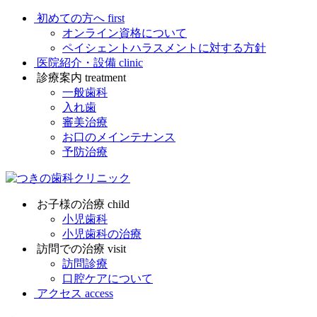
初めての方へ
first
オンライン資格について
ペイシェントハラスメントに対する方針
医院紹介・設備
clinic
診療案内
treatment
一般歯科
入れ歯
審美治療
お口のメインテナンス
予防治療
お子様の治療
child
小児歯科
小児歯科の治療
訪問での治療
visit
訪問診療
口腔ケアについて
アクセス
access