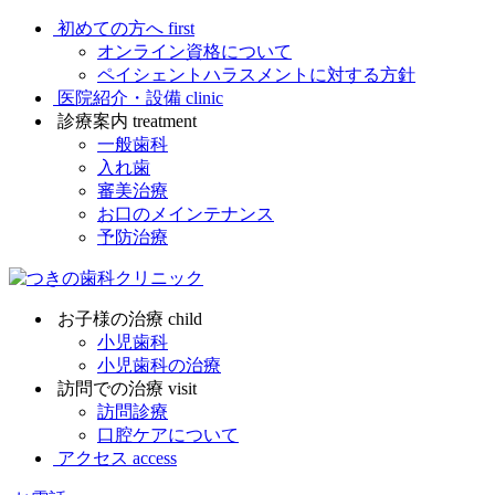
初めての方へ
first
オンライン資格について
ペイシェントハラスメントに対する方針
医院紹介・設備
clinic
診療案内
treatment
一般歯科
入れ歯
審美治療
お口のメインテナンス
予防治療
お子様の治療
child
小児歯科
小児歯科の治療
訪問での治療
visit
訪問診療
口腔ケアについて
アクセス
access