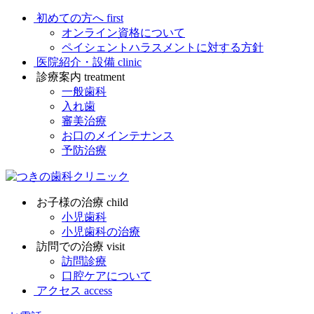
初めての方へ
first
オンライン資格について
ペイシェントハラスメントに対する方針
医院紹介・設備
clinic
診療案内
treatment
一般歯科
入れ歯
審美治療
お口のメインテナンス
予防治療
お子様の治療
child
小児歯科
小児歯科の治療
訪問での治療
visit
訪問診療
口腔ケアについて
アクセス
access