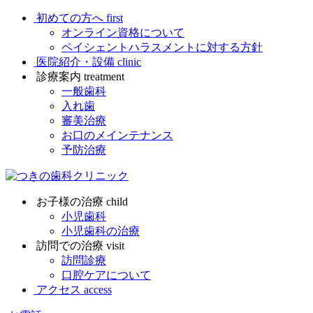
初めての方へ
first
オンライン資格について
ペイシェントハラスメントに対する方針
医院紹介・設備
clinic
診療案内
treatment
一般歯科
入れ歯
審美治療
お口のメインテナンス
予防治療
お子様の治療
child
小児歯科
小児歯科の治療
訪問での治療
visit
訪問診療
口腔ケアについて
アクセス
access