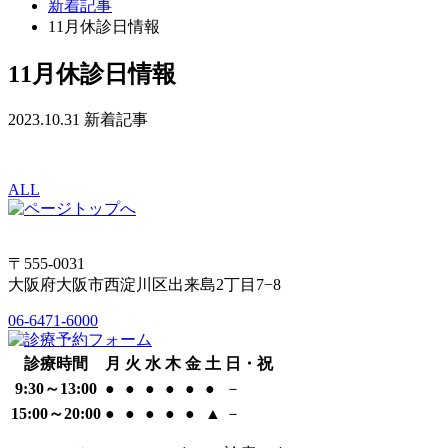
新着記事
11月休診日情報
11月休診日情報
2023.10.31
新着記事
ALL
〒555-0031
大阪府大阪市西淀川区出来島2丁目7−8
06-6471-6000
診療時間
月
火
水
木
金
土
日・祝
9:30～13:00
●
●
●
●
●
●
－
15:00～20:00
●
●
●
●
●
▲
－