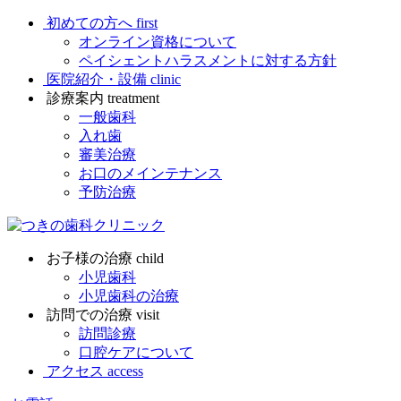
初めての方へ
first
オンライン資格について
ペイシェントハラスメントに対する方針
医院紹介・設備
clinic
診療案内
treatment
一般歯科
入れ歯
審美治療
お口のメインテナンス
予防治療
お子様の治療
child
小児歯科
小児歯科の治療
訪問での治療
visit
訪問診療
口腔ケアについて
アクセス
access