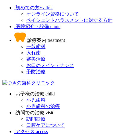
初めての方へ
first
オンライン資格について
ペイシェントハラスメントに対する方針
医院紹介・設備
clinic
診療案内
treatment
一般歯科
入れ歯
審美治療
お口のメインテナンス
予防治療
お子様の治療
child
小児歯科
小児歯科の治療
訪問での治療
visit
訪問診療
口腔ケアについて
アクセス
access