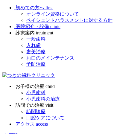
初めての方へ
first
オンライン資格について
ペイシェントハラスメントに対する方針
医院紹介・設備
clinic
診療案内
treatment
一般歯科
入れ歯
審美治療
お口のメインテナンス
予防治療
お子様の治療
child
小児歯科
小児歯科の治療
訪問での治療
visit
訪問診療
口腔ケアについて
アクセス
access