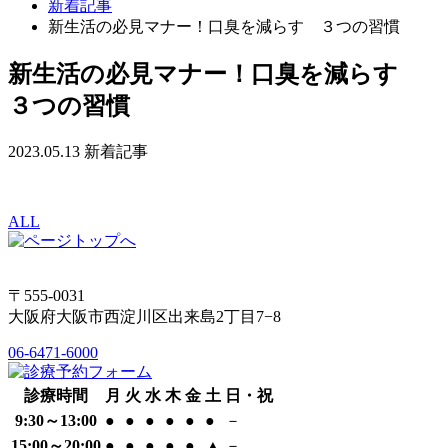
新着記事
新生活の必見マナー！口臭を減らす ３つの習慣
新生活の必見マナー！口臭を減らす
３つの習慣
2023.05.13
新着記事
ALL
〒555-0031
大阪府大阪市西淀川区出来島2丁目7−8
06-6471-6000
診療時間
月
火
水
木
金
土
日・祝
9:30～13:00
●
●
●
●
●
●
－
15:00～20:00
●
●
●
●
●
▲
－