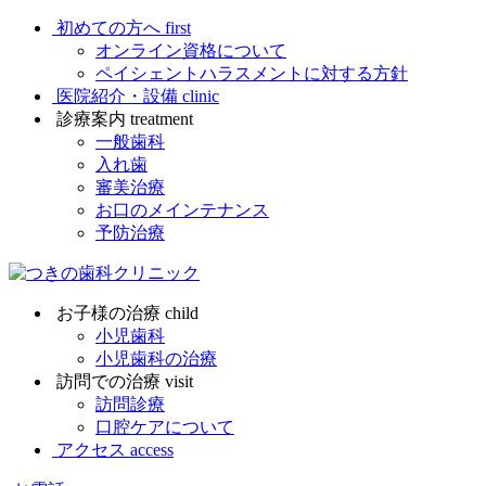
初めての方へ
first
オンライン資格について
ペイシェントハラスメントに対する方針
医院紹介・設備
clinic
診療案内
treatment
一般歯科
入れ歯
審美治療
お口のメインテナンス
予防治療
お子様の治療
child
小児歯科
小児歯科の治療
訪問での治療
visit
訪問診療
口腔ケアについて
アクセス
access