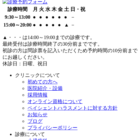
診療時間
月
火
水
木
金
土
日・祝
9:30～13:00
●
●
●
●
●
●
－
15:00～20:00
●
●
●
●
●
▲
－
▲
・・・は14:00～19:00までの診療です。
最終受付は診療時間終了の30分前までです。
初診の方は問診票を記入いただくため予約時間の10分前まで
にお越しください。
休診日：日曜、祝日
クリニックについて
初めての方へ
医院紹介・設備
採用情報
オンライン資格について
ペイシェントハラスメントに対する方針
お知らせ
ブログ
プライバシーポリシー
診療について