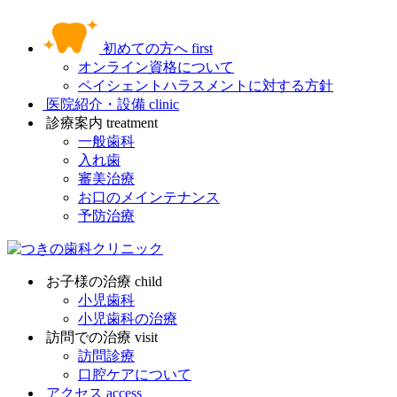
初めての方へ
first
オンライン資格について
ペイシェントハラスメントに対する方針
医院紹介・設備
clinic
診療案内
treatment
一般歯科
入れ歯
審美治療
お口のメインテナンス
予防治療
お子様の治療
child
小児歯科
小児歯科の治療
訪問での治療
visit
訪問診療
口腔ケアについて
アクセス
access