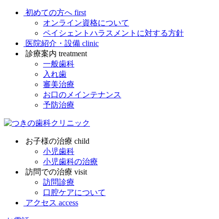
初めての方へ
first
オンライン資格について
ペイシェントハラスメントに対する方針
医院紹介・設備
clinic
診療案内
treatment
一般歯科
入れ歯
審美治療
お口のメインテナンス
予防治療
お子様の治療
child
小児歯科
小児歯科の治療
訪問での治療
visit
訪問診療
口腔ケアについて
アクセス
access