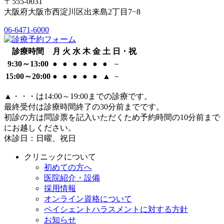
〒555-0031
大阪府大阪市西淀川区出来島2丁目7−8
06-6471-6000
診療時間
月
火
水
木
金
土
日・祝
9:30～13:00
●
●
●
●
●
●
－
15:00～20:00
●
●
●
●
●
▲
－
▲
・・・は14:00～19:00までの診療です。
最終受付は診療時間終了の30分前までです。
初診の方は問診票を記入いただくため予約時間の10分前まで
にお越しください。
休診日：日曜、祝日
クリニックについて
初めての方へ
医院紹介・設備
採用情報
オンライン資格について
ペイシェントハラスメントに対する方針
お知らせ