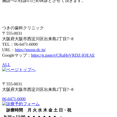
施設への往診のため休診とさせて頂きます。
つきの歯科クリニック
〒555-0031
大阪府大阪市西淀川区出来島2丁目7−8
TEL：06-6471-6000
URL：
https://moon-dc.jp/
Googleマップ：
https://g.page/r/CRaHeVRDZ-IOEAE
ALL
〒555-0031
大阪府大阪市西淀川区出来島2丁目7−8
06-6471-6000
診療時間
月
火
水
木
金
土
日・祝
9:30～13:00
●
●
●
●
●
●
－