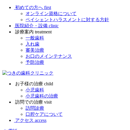
初めての方へ
first
オンライン資格について
ペイシェントハラスメントに対する方針
医院紹介・設備
clinic
診療案内
treatment
一般歯科
入れ歯
審美治療
お口のメインテナンス
予防治療
お子様の治療
child
小児歯科
小児歯科の治療
訪問での治療
visit
訪問診療
口腔ケアについて
アクセス
access