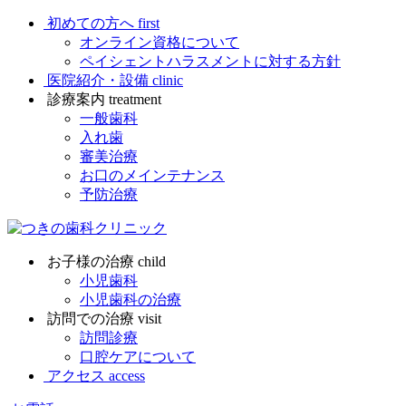
初めての方へ
first
オンライン資格について
ペイシェントハラスメントに対する方針
医院紹介・設備
clinic
診療案内
treatment
一般歯科
入れ歯
審美治療
お口のメインテナンス
予防治療
お子様の治療
child
小児歯科
小児歯科の治療
訪問での治療
visit
訪問診療
口腔ケアについて
アクセス
access