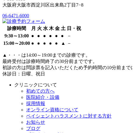
大阪府大阪市西淀川区出来島2丁目7−8
06-6471-6000
診療時間
月
火
水
木
金
土
日・祝
9:30～13:00
●
●
●
●
●
●
－
15:00～20:00
●
●
●
●
●
▲
－
▲
・・・は14:00～19:00までの診療です。
最終受付は診療時間終了の30分前までです。
初診の方は問診票を記入いただくため予約時間の10分前まで
休診日：日曜、祝日
クリニックについて
初めての方へ
医院紹介・設備
採用情報
オンライン資格について
ペイシェントハラスメントに対する方針
お知らせ
ブログ