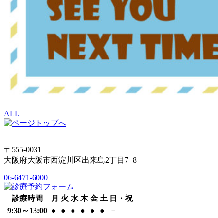
ALL
〒555-0031
大阪府大阪市西淀川区出来島2丁目7−8
06-6471-6000
診療時間
月
火
水
木
金
土
日・祝
9:30～13:00
●
●
●
●
●
●
－