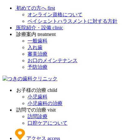
初めての方へ
first
オンライン資格について
ペイシェントハラスメントに対する方針
医院紹介・設備
clinic
診療案内
treatment
一般歯科
入れ歯
審美治療
お口のメインテナンス
予防治療
お子様の治療
child
小児歯科
小児歯科の治療
訪問での治療
visit
訪問診療
口腔ケアについて
アクセス
access