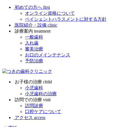
初めての方へ
first
オンライン資格について
ペイシェントハラスメントに対する方針
医院紹介・設備
clinic
診療案内
treatment
一般歯科
入れ歯
審美治療
お口のメインテナンス
予防治療
お子様の治療
child
小児歯科
小児歯科の治療
訪問での治療
visit
訪問診療
口腔ケアについて
アクセス
access