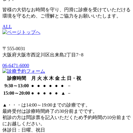
皆様の大切なお時間を守り、円滑に診療を受けていただける
環境を守るため、ご理解とご協力をお願いいたします。
ALL
〒555-0031
大阪府大阪市西淀川区出来島2丁目7−8
06-6471-6000
診療時間
月
火
水
木
金
土
日・祝
9:30～13:00
●
●
●
●
●
●
－
15:00～20:00
●
●
●
●
●
▲
－
▲
・・・は14:00～19:00までの診療です。
最終受付は診療時間終了の30分前までです。
初診の方は問診票を記入いただくため予約時間の10分前まで
にお越しください。
休診日：日曜、祝日